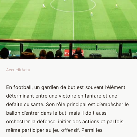
Accueil
›
Actu
ACTU
Quelles sont les meilleures
En football, un gardien de but est souvent l’élément
déterminant entre une victoire en fanfare et une
stratégies pour augmenter la
défaite cuisante. Son rôle principal est d’empêcher le
vitesse de réaction des gardiens
ballon d’entrer dans le but, mais il doit aussi
de but en football?
orchestrer la défense, initier des actions et parfois
même participer au jeu offensif. Parmi les
Lucie
•
7 avril 2024
•
7 min de lecture