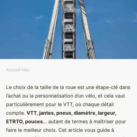
Accueil
›
Vélo
VÉLO
Comment choisir la taille de
Le choix de la taille de la roue est une étape-clé dans
l’achat ou la personnalisation d’un vélo, et cela vaut
roue idéale pour un vététiste
particulièrement pour le VTT, où chaque détail
compétiteur?
compte.
VTT, jantes, pneus, diamètre, largeur,
ETRTO, pouces
… autant de termes à maîtriser pour
Lucie
•
7 avril 2024
•
7 min de lecture
faire le meilleur choix. Cet article vous guide à