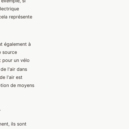
 exemple, si
électrique
cela représente
ent également à
e source
t pour un vélo
de l'air dans
e l'air est
ption de moyens
y
nt, ils sont