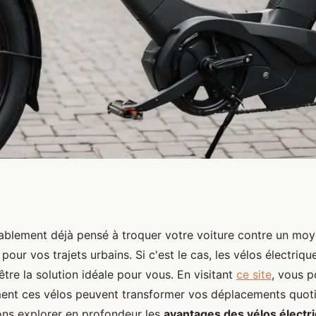
es des vélos
blement déjà pensé à troquer votre voiture contre un moy
pour vos trajets urbains. Si c'est le cas, les vélos électri
r vos trajets
être la solution idéale pour vous. En visitant
ce site
, vous p
nt ces vélos peuvent transformer vos déplacements quoti
lons explorer en profondeur les
avantages des vélos élect