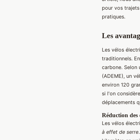
urbains
pour vos trajets
pratiques.
Lucie
•
3 février 2025
•
8 min de lecture
Les avantag
Les vélos élect
traditionnels. E
carbone. Selon 
(ADEME), un vé
environ 120 gra
si l'on considèr
déplacements qu
Réduction des é
Les vélos élect
à effet de serre