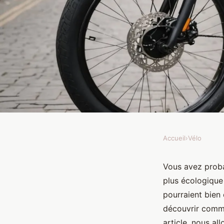
Accueil
›
Vélo
VÉLO
Découvrez les avantag
Vous avez proba
plus écologique 
électriques upway pou
pourraient bien 
découvrir comme
article, nous al