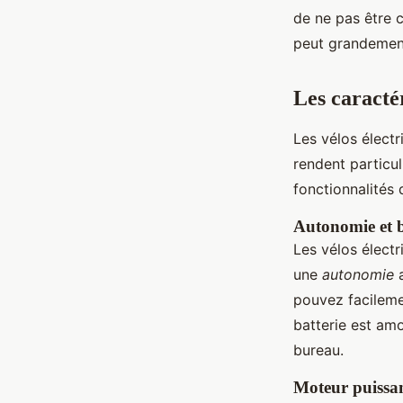
de ne pas être 
peut grandement
Les caracté
Les vélos élec
rendent particu
fonctionnalités q
Autonomie et b
Les vélos électr
une
autonomie
a
pouvez facilemen
batterie est am
bureau.
Moteur puissa