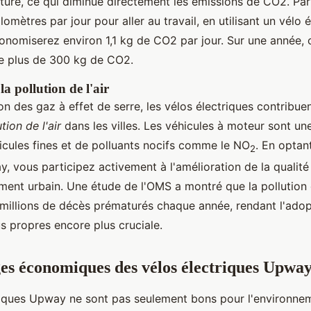
iture, ce qui diminue directement les émissions de CO2. Par
lomètres par jour pour aller au travail, en utilisant un vélo 
nomiserez environ 1,1 kg de CO2 par jour. Sur une année, 
e plus de 300 kg de CO2.
a pollution de l'air
on des gaz à effet de serre, les vélos électriques contribu
tion de l'air
dans les villes. Les véhicules à moteur sont un
icules fines et de polluants nocifs comme le NO
. En optan
2
, vous participez activement à l'amélioration de la qualité 
ent urbain. Une étude de l'OMS a montré que la pollution d
millions de décès prématurés chaque année, rendant l'ado
s propres encore plus cruciale.
es économiques des vélos électriques Upwa
riques Upway ne sont pas seulement bons pour l'environneme