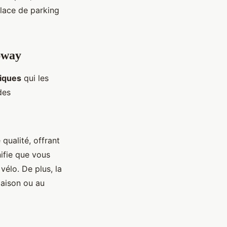
lace de parking
Upway
niques
qui les
des
qualité, offrant
nifie que vous
vélo. De plus, la
maison ou au