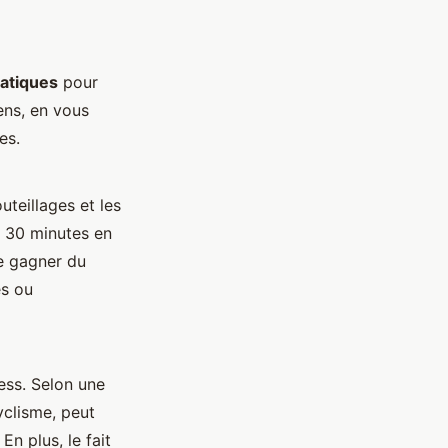
atiques
pour
ens, en vous
es.
teillages et les
t 30 minutes en
de gagner du
és ou
ess. Selon une
yclisme, peut
n plus, le fait