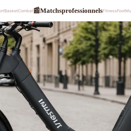
Matchsprofessionnels
📰
ort
Basket
Combat
Fitness
Foot
Mu