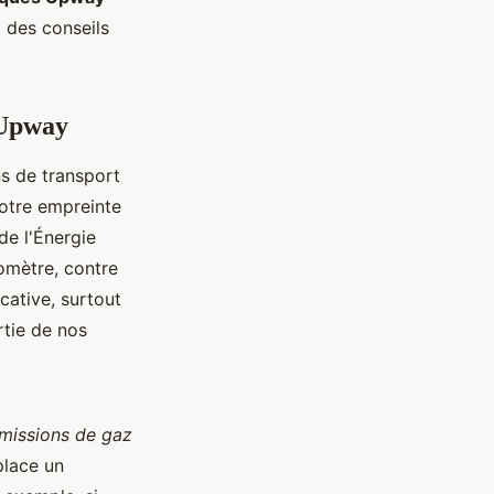
t des conseils
 Upway
 de transport
votre empreinte
de l'Énergie
omètre, contre
cative, surtout
rtie de nos
missions de gaz
place un