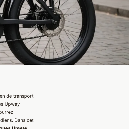
en de transport
ques Upway
ourrez
diens. Dans cet
riques Upway