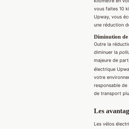
kilomètre en vo
vous faites 10 ki
Upway, vous éco
une réduction d
Diminution de l
Outre la réducti
diminuer la
pollu
majeure de part
électrique Upway
votre environnem
responsable de 
de transport plu
Les avantag
Les vélos élect