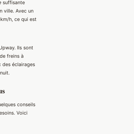
e
suffisante
n ville. Avec un
km/h, ce qui est
Upway. Ils sont
de freins à
c des éclairages
nuit.
us
uelques conseils
soins. Voici