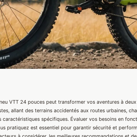
quel choix pour vos
pneu VTT 24 pouces peut transformer vos aventures à deux
tes, allant des terrains accidentés aux routes urbaines, ch
s caractéristiques spécifiques. Évaluer vos besoins en fonc
us pratiquez est essentiel pour garantir sécurité et perfor
acteurs à considérer, les meilleures recommandations et de