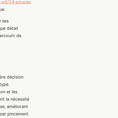
o-vtt/24-pouces
ue.
e ses
que détail
arcourir de
ère décision
etype
ion et les
nt la nécessité
sse, améliorant
s par pincement.