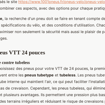
és le site
https://www.1001pneus.fr/pneus-velo/pneus-vel
ombiner ces aspects, avec des options pour chaque pratiq
e,
la recherche d'un pneu doit se faire en tenant compte d
spécifications du vélo, et des conditions d'utilisation. Cha
imiser non seulement la sécurité mais aussi le plaisir de p
ges.
neus VTT 24 pouces
 contre tubeless
oisissez des pneus pour votre VTT de 24 pouces, la premi
vent entre les
pneus tubetype
et
tubeless
. Les pneus tub
be interne qui maintient l'air, ce qui peut faciliter l'installat
as de crevaison. Cependant, les pneus tubeless, qui élimine
nt plusieurs avantages. Ils permettent une pression plus ba
r des terrains irréguliers et réduisant le risque de crevaison