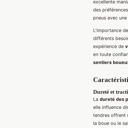
excellente mania
des préférence
pneus avec une t
L'importance de
différents besoi
expérience de
v
en toute confian
sentiers boueu
Caractérist
Dureté et tract
La
dureté des 
elle influence d
tendres offrent 
la boue ou le s