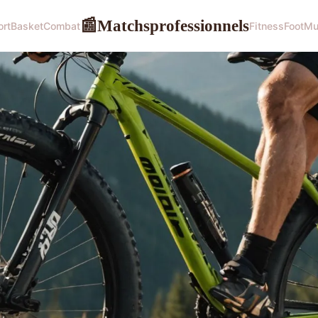
Matchsprofessionnels
📰
ort
Basket
Combat
Fitness
Foot
Mu