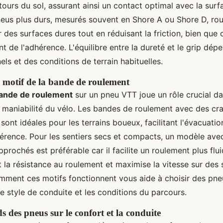
tours du sol, assurant ainsi un contact optimal avec la surf
neus plus durs, mesurés souvent en Shore A ou Shore D, rou
r des surfaces dures tout en réduisant la friction, bien que 
nt de l'adhérence. L'équilibre entre la dureté et le grip dép
ls et des conditions de terrain habituelles.
motif de la bande de roulement
bande de roulement
sur un pneu VTT joue un rôle crucial da
la maniabilité du vélo. Les bandes de roulement avec des c
sont idéales pour les terrains boueux, facilitant l'évacuatio
hérence. Pour les sentiers secs et compacts, un modèle av
approchés est préférable car il facilite un roulement plus flui
 la résistance au roulement et maximise la vitesse sur des 
ent ces motifs fonctionnent vous aide à choisir des pne
e style de conduite et les conditions du parcours.
 des pneus sur le confort et la conduite