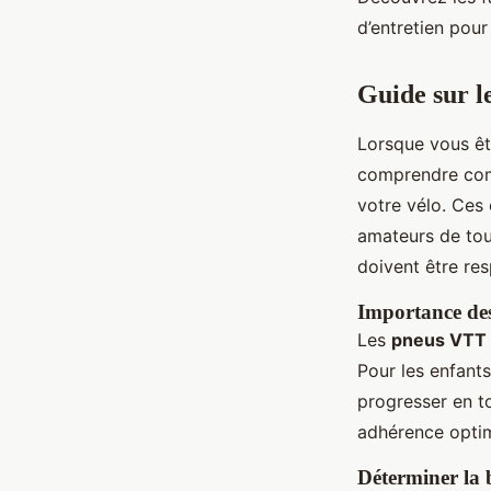
Lucie
•
16 janvier 2025
•
8 min de lecture
d’entretien pour
Guide sur l
Lorsque vous ê
comprendre comb
votre vélo. Ces 
amateurs de tout
doivent être res
Importance de
Les
pneus VTT
Pour les enfants
progresser en to
adhérence optima
Déterminer la 