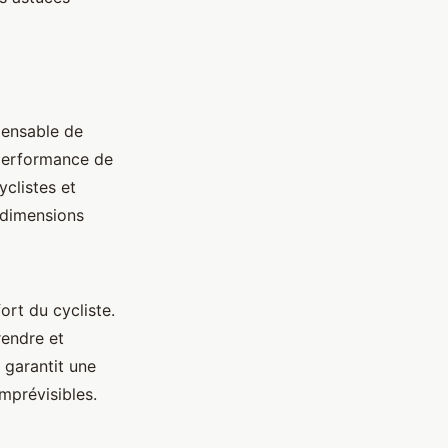
spensable de
performance de
yclistes et
s dimensions
ort du cycliste.
rendre et
 garantit une
mprévisibles.