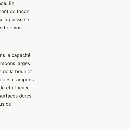
ace. En
lent de façon
cela puisse se
end de vos
ns la capacité
rampons larges
n de la boue et
ec des crampons
de et efficace.
surfaces dures.
us qui