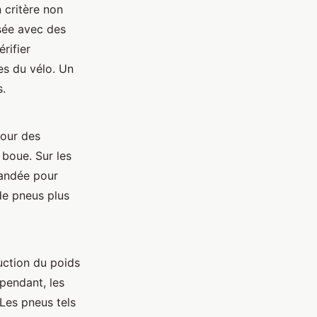
n critère non
isée avec des
rifier
es du vélo. Un
s.
Pour des
 boue. Sur les
mandée pour
 de pneus plus
ction du poids
ependant, les
Les pneus tels