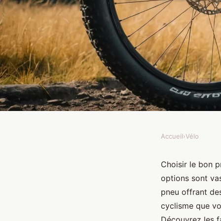
Accueil
›
Vélo
VÉLO
Pneu vtt 24 pouces : 
Choisir le bon 
options sont vas
aventures ?
pneu offrant de
cyclisme que vo
Découvrez les f