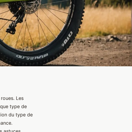
 roues. Les
aque type de
tion du type de
mance.
s astuces