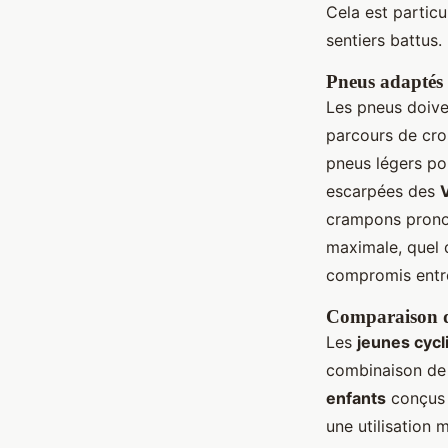
Cela est partic
sentiers battus.
Pneus adaptés à
Les pneus doiven
parcours de cro
pneus légers pou
escarpées des
V
crampons pronon
maximale, quel 
compromis entre
Comparaison de
Les
jeunes cycl
combinaison d
enfants
conçus 
une utilisation 