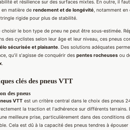
bilité et résilience sur des surfaces mixtes. En outre, il fau
s en matière de
rendement et de longévité
, notamment en 
ringle rigide pour plus de stabilité.
 choisir le bon type de pneu ne peut être sous-estimée. R
ns des cyclistes selon leur âge et leur niveau, ces pneus co
élo sécurisée et plaisante
. Des solutions adéquates perme
ce, qu'il s'agisse de conquérir des
pentes rocheuses
ou de
x
.
iques clés des pneus VTT
ion des pneus
pneus VTT
est un critère central dans le choix des pneus 2
irectement la traction et l'adhérence sur différents terrains.
une meilleure prise, particulièrement dans des conditions d
able. Cela est dû à la capacité des pneus tendres à épouser