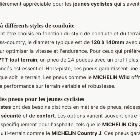
ulièrement appréciable pour les
jeunes cyclistes
qui s'avent
 différents styles de conduite
t être choisis en fonction du style de conduite et du terra
ss-country, le diamètre typique est de
120 à 140mm
avec 
r optimiser la vitesse et l'endurance. Pour ceux qui préfère
TT tout terrain
, un pneu de 24 pouces avec un profil plus 
cés est essentiel. Hors-piste, ces pneus garantissent une
que soit le terrain. Les pneus comme le
MICHELIN Wild
offr
 performance sur terrain variable et robustesse.
s pneus pour les jeunes cyclistes
istes
ont des besoins distincts en matière de pneus, nécess
e
sécurité
et de
confort
. Les options varient souvent entre 
spécifiquement pour l'asphalte, tels que le
MICHELIN City 
multi-terrain comme le
MICHELIN Country J
. Ces pneus gar